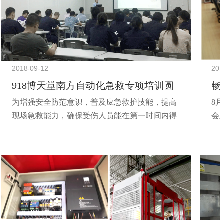
2018-09-12
20
918博天堂南方自动化急救专项培训圆
畅
为增强安全防范意识，普及应急救护技能，提高
8
满结束
自
现场急救能力，确保受伤人员能在第一时间内得
会
到有效救护。8月27日，918博天堂南方自动化邀
们
请专业机构对全体公司员工开展了急救专项培
训。