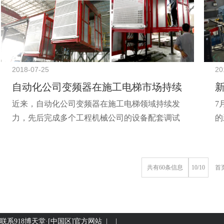
2018-07-25
20
自动化公司变频器在施工电梯市场持续
新
近来，自动化公司变频器在施工电梯领域持续发
7
发力
化
力，先后完成多个工程机械公司的设备配套调试
的
任务。公司变频器产品以启动平稳性好、过载能
的
力强、电机控制电流小，以及技术服务能力强、
性价比高的特点，获得客户的极高评价和认可。
共有60条信息
10/10
首
联系918博天堂·[中国区]官方网站
| |